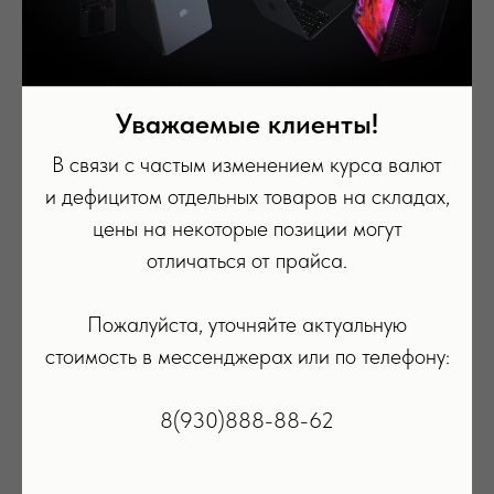
Уважаемые клиенты!
В связи с частым изменением курса валют
и дефицитом отдельных товаров на складах,
цены на некоторые позиции могут
отличаться от прайса.
Пожалуйста, уточняйте актуальную
стоимость в мессенджерах или по телефону:
Адаптер питания Apple USB
Зарядное устройство MagSaf
мощностью 5 Вт
8(930)888-88-62
2 390
р.
1 690
р.
ПОДРОБНЕЕ
ПОДРОБНЕЕ