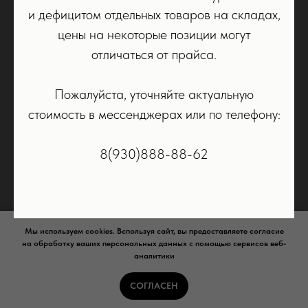
и дефицитом отдельных товаров на складах,
Airpods
цены на некоторые позиции могут
Dyson
отличаться от прайса.
Колонки
PS5
Пожалуйста, уточняйте актуальную
Аксессуары
стоимость в мессенджерах или по телефону:
КЛИЕНТУ
КОМПАНИЯ
Trade-In
О нас
8(930)888-88-62
Рассрочка
Контакты
Доставка и оплата
Политика конфиденциальности
Мы используем cookies. Bспользуя сайт, вы предоставляете согласие
на обработку ваших персональных данных с помощью сервисов веб-
аналитики
Сайт носит сугубо информационный характер и не является
публичной офертой,
определяемой Статьей 437 (2) ГК РФ.
СОГЛАСЕН
© 2017-2026 Смарт Бар