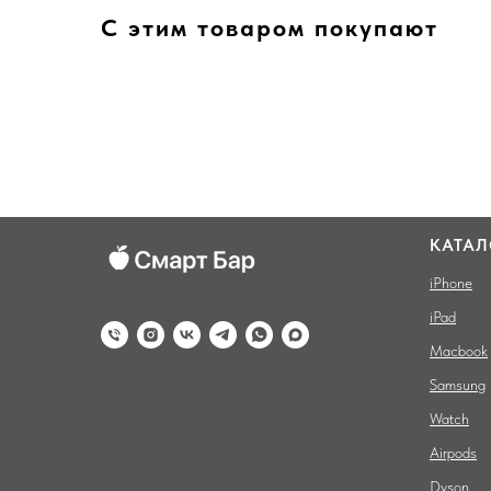
С этим товаром покупают
КАТАЛ
iPhone
iPad
Macbook
Samsung
Watch
Airpods
Dyson