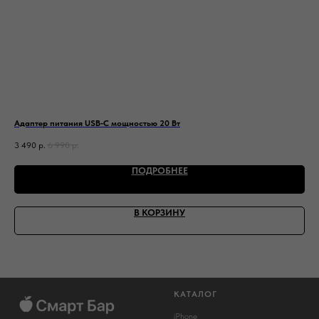
Адаптер питания USB‑C мощностью 20 Вт
Lea
3 490
р.
6 990
р.
1 4
ПОДРОБНЕЕ
В КОРЗИНУ
КАТАЛОГ
iPhone