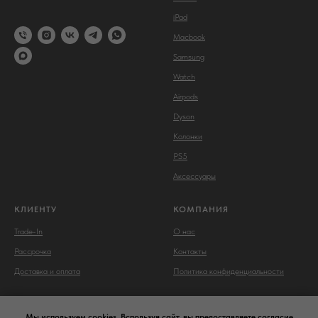
iPad
Macbook
Samsung
Watch
Airpods
Dyson
Колонки
PS5
Аксессуары
КЛИЕНТУ
КОМПАНИЯ
Trade-In
О нас
Рассрочка
Контакты
Доставка и оплата
Политика конфиденциальности
Мы используем cookies. Bспользуя сайт, вы предоставляете согласие