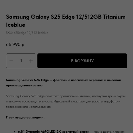
Samsung Galaxy S25 Edge 12/512GB Titanium
Iceblue
SKU:
s25edge 12/512 Iceblue
66 990
р.
В КОРЗИНУ
Samsung Galaxy S25 Edge — флагман с изогнутым экраном и высокой
производительностью
Samsung Galaxy S25 Edge сочетает премиальный дизайн, изогнутый яркий экран
и высокую производительность. Идеальный смартфон для работы, игр, фото и
повседневного использования.
Преимущества модели:
6,8″ Dynamic AMOLED 2X изогнутый экран
— яркие цвета, плавная