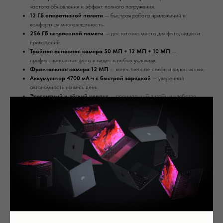
частота обновления и эффект полного погружения.
12 ГБ оперативной памяти
— быстрая работа приложений и
комфортная многозадачность.
256 ГБ встроенной памяти
— достаточно места для фото, видео и
приложений.
Тройная основная камера 50 МП + 12 МП + 10 МП
—
профессиональные фото и видео в любых условиях.
Фронтальная камера 12 МП
— качественные селфи и видеозвонки.
Аккумулятор 4700 мА·ч с быстрой зарядкой
— уверенная
автономность на весь день.
Элегантный и лёгкий корпус
— премиальный дизайн и удобство
использования.
Современные функции безопасности
— сканер отпечатка пальца под
экраном, защита данных.
* Обратите внимание: из-за региональных ограничений некоторые функции,
программы данного устройства могут быть недоступны в России. Пожалуйста,
свяжитесь с нашим менеджером для получения дополнительной информации.
Samsung Galaxy S25 Edge
— смартфон для тех, кто хочет эффектный изогнутый
экран, высокую производительность и премиальную камеру в одном устройстве.
Память: 512 Гб
Цвет: Ice Blue