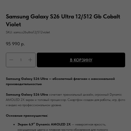
Samsung Galaxy S26 Ultra 12/512 Gb Cobalt
Violet
SKU:
sams.s26ultra12/512violet
95 990
р.
В КОРЗИНУ
Samsung Galaxy S26 Ultra — абсолютный флагман с максимальной
производительностью
Samsung Galaxy S26 Ultra
сочетает премиальный дизайн, огромный Dynamic
AMOLED 2X экран и топовый процессор. Смартфон создан для работы, игр, фото
и видео на профессиональном уровне.
Основные преимущества:
Экран 6,9″ Dynamic AMOLED 2X
— невероятная яркость,
насыщенные цвета и плавная частота обновления для полного