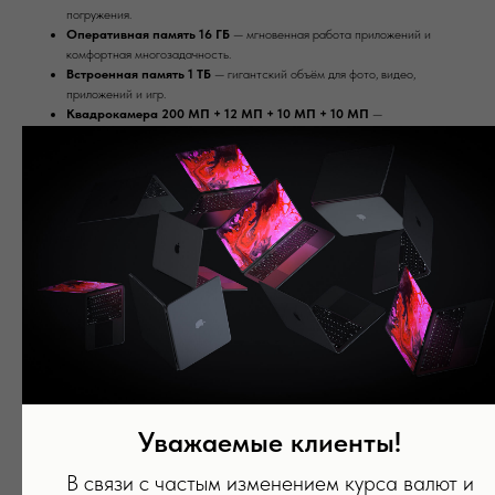
погружения.
Оперативная память 16 ГБ
— мгновенная работа приложений и
комфортная многозадачность.
Встроенная память 1 ТБ
— гигантский объём для фото, видео,
приложений и игр.
Квадрокамера 200 МП + 12 МП + 10 МП + 10 МП
—
профессиональные фото и видео, поддержка 8K.
Фронтальная камера 12 МП
— качественные селфи и видеозвонки.
Аккумулятор 5000 мА·ч с быстрой зарядкой
— уверенная
автономность на весь день.
Элегантный и прочный корпус
— премиальный дизайн и удобство
использования.
Современные функции безопасности
— сканер отпечатка пальца под
экраном, защита личных данных.
Память: 512 Гб
Цвет: Cobalt Violet
Оперативная память: 12 Гб
Вас может заинтересовать
Уважаемые клиенты!
В связи с частым изменением курса валют и