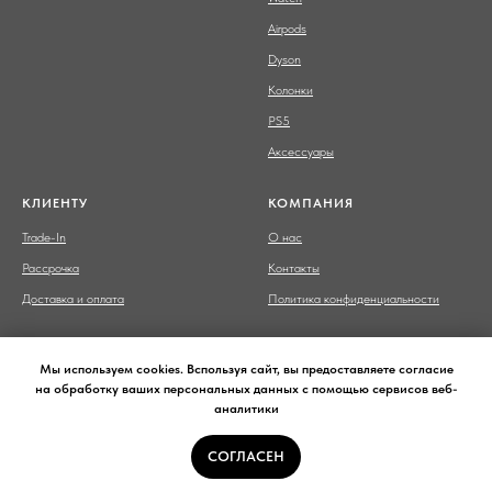
Airpods
Dyson
Колонки
PS5
Аксессуары
КЛИЕНТУ
КОМПАНИЯ
Trade-In
О нас
Рассрочка
Контакты
Доставка и оплата
Политика конфиденциальности
Мы используем cookies. Bспользуя сайт, вы предоставляете согласие
на обработку ваших персональных данных с помощью сервисов веб-
аналитики
Сайт носит сугубо информационный характер и не является
публичной офертой,
определяемой Статьей 437 (2) ГК РФ.
СОГЛАСЕН
© 2017-2026 Смарт Бар