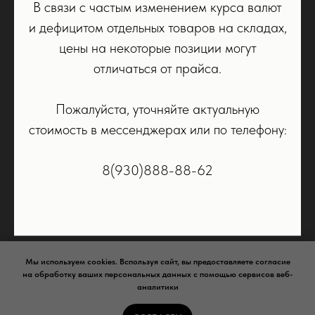
В связи с частым изменением курса валют
Samsung
и дефицитом отдельных товаров на складах,
Watch
Airpods
цены на некоторые позиции могут
Dyson
отличаться от прайса.
Колонки
PS5
Пожалуйста, уточняйте актуальную
Аксессуары
стоимость в мессенджерах или по телефону:
КЛИЕНТУ
КОМПАНИЯ
8(930)888-88-62
Trade-In
О нас
Рассрочка
Контакты
Доставка и оплата
Политика конфиденциальности
Мы используем cookies. Bспользуя сайт, вы предоставляете согласие
на обработку ваших персональных данных с помощью сервисов веб-
аналитики
Сайт носит сугубо информационный характер и не является
публичной офертой,
определяемой Статьей 437 (2) ГК РФ.